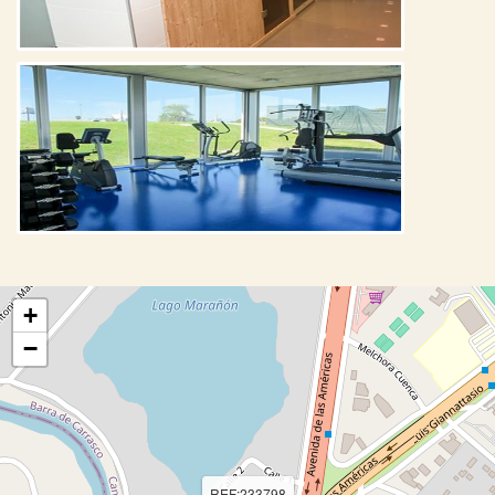
+
−
REF:233798