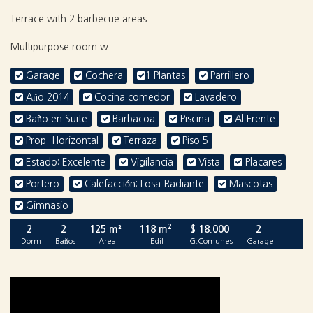
Terrace with 2 barbecue areas
Multipurpose room w
Garage
Cochera
1 Plantas
Parrillero
Año 2014
Cocina comedor
Lavadero
Baño en Suite
Barbacoa
Piscina
Al Frente
Prop. Horizontal
Terraza
Piso 5
Estado: Excelente
Vigilancia
Vista
Placares
Portero
Calefacción: Losa Radiante
Mascotas
Gimnasio
2
2
2
125 m²
118 m
$ 18.000
2
Dorm
Baños
Area
Edif
G.Comunes
Garage